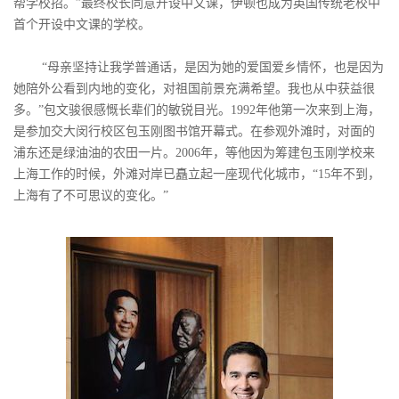
帮学校招。”最终校长同意开设中文课，伊顿也成为英国传统老校中
首个开设中文课的学校。
“母亲坚持让我学普通话，是因为她的爱国爱乡情怀，也是因为
她陪外公看到内地的变化，对祖国前景充满希望。我也从中获益很
多。”包文骏很感慨长辈们的敏锐目光。1992年他第一次来到上海，
是参加交大闵行校区包玉刚图书馆开幕式。在参观外滩时，对面的
浦东还是绿油油的农田一片。2006年，等他因为筹建包玉刚学校来
上海工作的时候，外滩对岸已矗立起一座现代化城市，“15年不到，
上海有了不可思议的变化。”