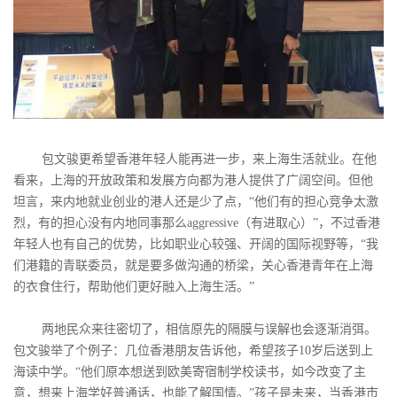
包文骏更希望香港年轻人能再进一步，来上海生活就业。在他
看来，上海的开放政策和发展方向都为港人提供了广阔空间。但他
坦言，来内地就业创业的港人还是少了点，“他们有的担心竞争太激
烈，有的担心没有内地同事那么aggressive（有进取心）”，不过香港
年轻人也有自己的优势，比如职业心较强、开阔的国际视野等，“我
们港籍的青联委员，就是要多做沟通的桥梁，关心香港青年在上海
的衣食住行，帮助他们更好融入上海生活。”
两地民众来往密切了，相信原先的隔膜与误解也会逐渐消弭。
包文骏举了个例子：几位香港朋友告诉他，希望孩子10岁后送到上
海读中学。“他们原本想送到欧美寄宿制学校读书，如今改变了主
意，想来上海学好普通话，也能了解国情。”孩子是未来，当香港市