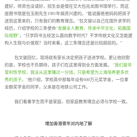
建好，师资也没请好，招生会是借在交大包兆龙图书馆举行，而这
座图书馆是包玉刚先生1981年捐资兴建的。“能说服爸爸妈妈把孩子
送到这里来的，只有我们的教育理念。”包文骏以自己在国外求学的
经历，介绍学校的三条使命
“发展全人教育、传承中华文化、拓展国
际视野”
，“只学四书五经怎么面向数字时代？不学传统文化又怎能建
构人生观与价值观？当时来看，这三条理念还是比较超前的。”
包文骏回忆，现场就有家长决定把孩子送进学校。更让他欣慰
的是，学校也不负期待，孩子们在这里得到全方面发展。
“我们是非
营利性学校，我没从这里赚过一分钱，只是希望为上海培养更多优
秀的孩子。”
他介绍，学校高中部每年设有600万元奖学金，一位拿
全额奖学金的同学，父亲是在地铁公司工作。
我们看重学生而不是家庭，但家庭教育理念必须与学校一致。
增加香港青年对内地了解