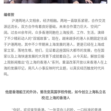
编者按
沪港两地人文相亲，经济相融。两地一直联系紧密，合作交流
源远流长，双方合作有着良好基础，未来合作潜力巨大、空间广
阔。过去40余年间，众多香港同胞在上海投资、工作、生活，演绎
了不少精彩动人的“双城故事”。现在，越来越多的港人长期固定往返
于沪港两地，其中不少早期来上海发展的港人，更是已经在上海成
家立室，落地生根。他们，见证着这座国际大都市的发展，也在国
家以及上海快速发展的大背景下成就着自己。从今天起，解放日报·
上观新闻推出“在上海的香港人”系列，重温改革开放以来香港人在上
海的发展印记，用凡人小事反映时代主题，以真实经历触发时代共
鸣。
他是香港船王的外孙，曾改变英国学校传统，如今创立上
海私立名
校|在上海的香港人
“你好，欢迎来到香港。”一张混血儿的脸，一口标准的普通