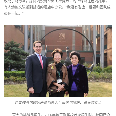
改成了财务室。房间内没有空调冬冷夏热，晚上蟑螂在屋内乱窜。
有人劝包文骏搬到舒适的酒店中办公，“我没有答应，我要和团队成
员在一起。”
包文骏与包校另两位创办人：母亲包陪庆、谭茀芸女士
更大的挑战是招生。2006年包玉刚学校首次招生时，校园还没