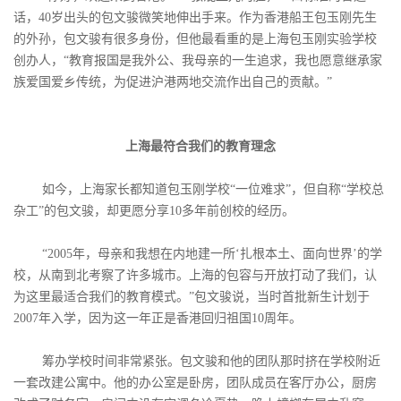
话，40岁出头的包文骏微笑地伸出手来。作为香港船王包玉刚先生
的外孙，包文骏有很多身份，但他最看重的是上海包玉刚实验学校
创办人，“教育报国是我外公、我母亲的一生追求，我也愿意继承家
族爱国爱乡传统，为促进沪港两地交流作出自己的贡献。”
上海最符合我们的教育理念
如今，上海家长都知道包玉刚学校“一位难求”，但自称“学校总
杂工”的包文骏，却更愿分享10多年前创校的经历。
“2005年，母亲和我想在内地建一所‘扎根本土、面向世界’的学
校，从南到北考察了许多城市。上海的包容与开放打动了我们，认
为这里最适合我们的教育模式。”包文骏说，当时首批新生计划于
2007年入学，因为这一年正是香港回归祖国10周年。
筹办学校时间非常紧张。包文骏和他的团队那时挤在学校附近
一套改建公寓中。他的办公室是卧房，团队成员在客厅办公，厨房