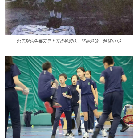
包玉刚先生每天早上五点钟起床，坚持游泳、跳绳100次