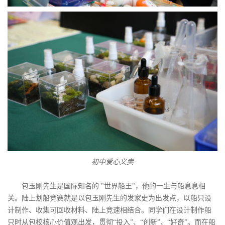
初中爱心义卖
包玉刚先生是国际知名的 "世界船王"，他的一生与船息息相
关。陆上划船竞赛就是以包玉刚先生的发家史为出发点，以船只设
计制作、收集可回收材料、陆上竞速相结合。同学们在设计制作船
只时从包校核心价值观出发，贯彻“投入”、“创新”、“好奇”。而在船