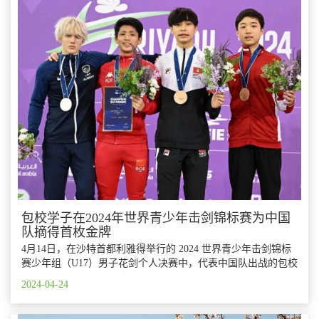
包校学子在2024年世界青少年击剑锦标赛为中国
队摘得首枚金牌
4月14日，在沙特首都利雅得举行的 2024 世界青少年击剑锦标
赛少年组（U17）男子花剑个人决赛中，代表中国队出战的包校
十一年级吕惟乔同学以15-9力克美国选手夺得冠军。“站在领奖
2024-04-24
台上，听到国歌因我奏响的一瞬间，我真的热泪盈眶，因为这
圆了我升国旗、奏国歌、为国争光的梦想。”