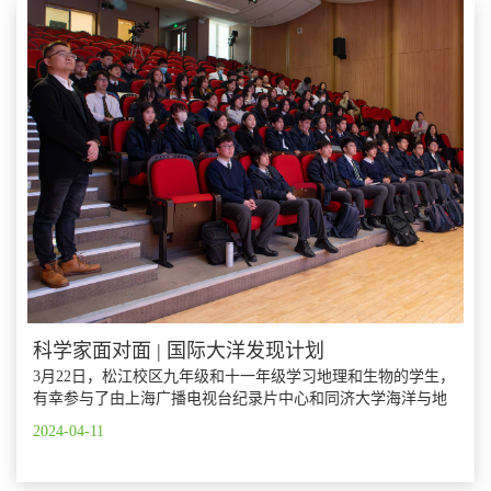
和不同专业以及行业的故事，还根据他们的兴趣和能力提供最
佳的升学建议，为学生提供必要的支持、指导，助力他们顺利
完成大学申请的同时，通过各类工作坊和分享会提升学生的视
野。
科学家面对面 | 国际大洋发现计划
3月22日，松江校区九年级和十一年级学习地理和生物的学生，
有幸参与了由上海广播电视台纪录片中心和同济大学海洋与地
球科学学院共同举办的《我们的海洋》系列科普活动 - 国际大
2024-04-11
洋发现计划“船-岸连线”科普互动，与正在执行IODP402航次任
务的两位中国科学家进行连线互动。